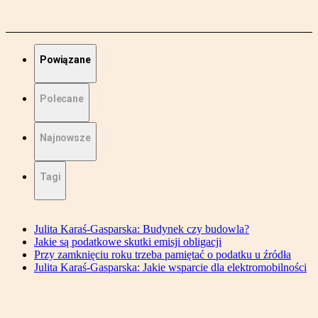
Powiązane
Polecane
Najnowsze
Tagi
Julita Karaś-Gasparska: Budynek czy budowla?
Jakie są podatkowe skutki emisji obligacji
Przy zamknięciu roku trzeba pamiętać o podatku u źródła
Julita Karaś-Gasparska: Jakie wsparcie dla elektromobilności