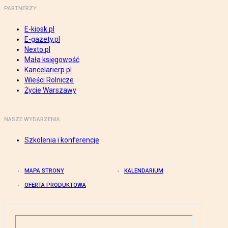
PARTNERZY
E-kiosk.pl
E-gazety.pl
Nexto.pl
Mała księgowość
Kancelarierp.pl
Wieści Rolnicze
Życie Warszawy
NASZE WYDARZENIA
Szkolenia i konferencje
MAPA STRONY
KALENDARIUM
OFERTA PRODUKTOWA