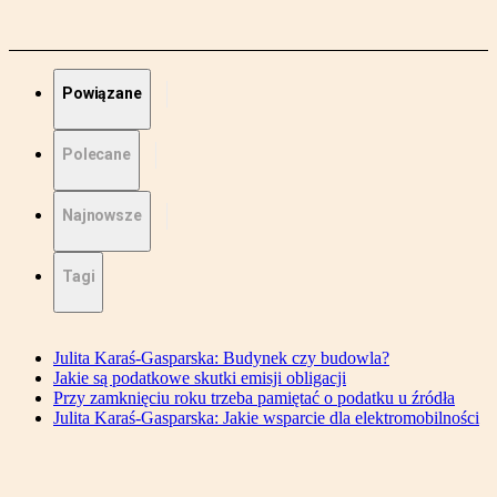
Powiązane
Polecane
Najnowsze
Tagi
Julita Karaś-Gasparska: Budynek czy budowla?
Jakie są podatkowe skutki emisji obligacji
Przy zamknięciu roku trzeba pamiętać o podatku u źródła
Julita Karaś-Gasparska: Jakie wsparcie dla elektromobilności