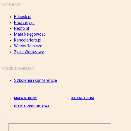
PARTNERZY
E-kiosk.pl
E-gazety.pl
Nexto.pl
Mała księgowość
Kancelarierp.pl
Wieści Rolnicze
Życie Warszawy
NASZE WYDARZENIA
Szkolenia i konferencje
MAPA STRONY
KALENDARIUM
OFERTA PRODUKTOWA