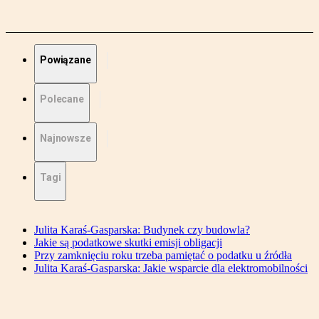
Powiązane
Polecane
Najnowsze
Tagi
Julita Karaś-Gasparska: Budynek czy budowla?
Jakie są podatkowe skutki emisji obligacji
Przy zamknięciu roku trzeba pamiętać o podatku u źródła
Julita Karaś-Gasparska: Jakie wsparcie dla elektromobilności