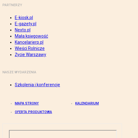
PARTNERZY
E-kiosk.pl
E-gazety.pl
Nexto.pl
Mała księgowość
Kancelarierp.pl
Wieści Rolnicze
Życie Warszawy
NASZE WYDARZENIA
Szkolenia i konferencje
MAPA STRONY
KALENDARIUM
OFERTA PRODUKTOWA