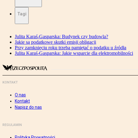
Tagi
Julita Karaś-Gasparska: Budynek czy budowla?
Jakie są podatkowe skutki emisji obligacji
Przy zamknięciu roku trzeba pamiętać o podatku u źródła
Julita Karaś-Gasparska: Jakie wsparcie dla elektromobilności
KONTAKT
O nas
Kontakt
Napisz do nas
REGULAMIN
Polityka Prywatności