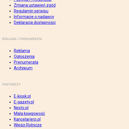
Zmiana ustawień zgód
Regulamin serwisu
Informacje o nadawcy
Deklaracja dostępności
REKLAMA I PRENUMERATA
Reklama
Ogłoszenia
Prenumerata
Archiwum
PARTNERZY
E-kiosk.pl
E-gazety.pl
Nexto.pl
Mała księgowość
Kancelarierp.pl
Wieści Rolnicze