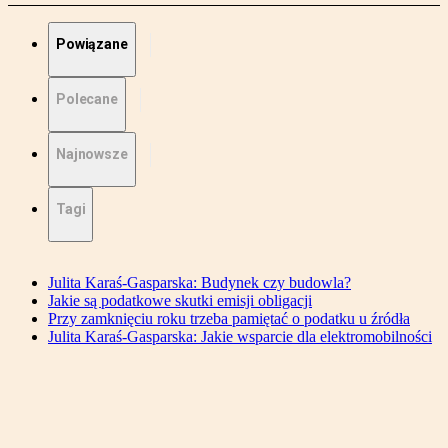
Powiązane
Polecane
Najnowsze
Tagi
Julita Karaś-Gasparska: Budynek czy budowla?
Jakie są podatkowe skutki emisji obligacji
Przy zamknięciu roku trzeba pamiętać o podatku u źródła
Julita Karaś-Gasparska: Jakie wsparcie dla elektromobilności