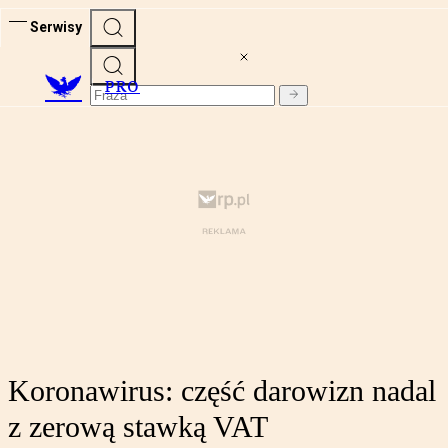
Serwisy
PRO
Koronawirus: część darowizn nadal
z zerową stawką VAT