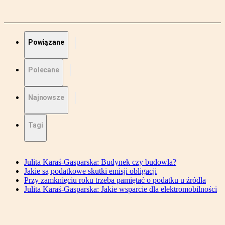
Powiązane
Polecane
Najnowsze
Tagi
Julita Karaś-Gasparska: Budynek czy budowla?
Jakie są podatkowe skutki emisji obligacji
Przy zamknięciu roku trzeba pamiętać o podatku u źródła
Julita Karaś-Gasparska: Jakie wsparcie dla elektromobilności