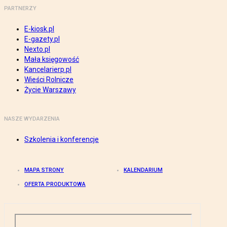
PARTNERZY
E-kiosk.pl
E-gazety.pl
Nexto.pl
Mała księgowość
Kancelarierp.pl
Wieści Rolnicze
Życie Warszawy
NASZE WYDARZENIA
Szkolenia i konferencje
MAPA STRONY
KALENDARIUM
OFERTA PRODUKTOWA