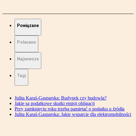
Powiązane
Polecane
Najnowsze
Tagi
Julita Karaś-Gasparska: Budynek czy budowla?
Jakie są podatkowe skutki emisji obligacji
Przy zamknięciu roku trzeba pamiętać o podatku u źródła
Julita Karaś-Gasparska: Jakie wsparcie dla elektromobilności