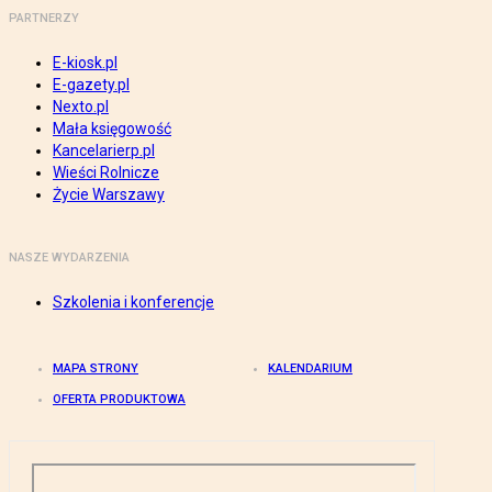
PARTNERZY
E-kiosk.pl
E-gazety.pl
Nexto.pl
Mała księgowość
Kancelarierp.pl
Wieści Rolnicze
Życie Warszawy
NASZE WYDARZENIA
Szkolenia i konferencje
MAPA STRONY
KALENDARIUM
OFERTA PRODUKTOWA