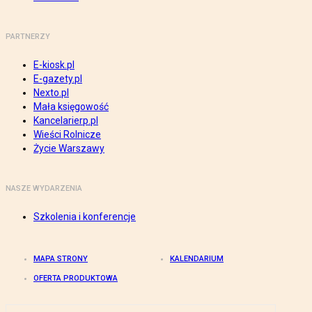
PARTNERZY
E-kiosk.pl
E-gazety.pl
Nexto.pl
Mała księgowość
Kancelarierp.pl
Wieści Rolnicze
Życie Warszawy
NASZE WYDARZENIA
Szkolenia i konferencje
MAPA STRONY
KALENDARIUM
OFERTA PRODUKTOWA