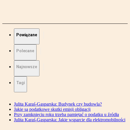
Powiązane
Polecane
Najnowsze
Tagi
Julita Karaś-Gasparska: Budynek czy budowla?
Jakie są podatkowe skutki emisji obligacji
Przy zamknięciu roku trzeba pamiętać o podatku u źródła
Julita Karaś-Gasparska: Jakie wsparcie dla elektromobilności