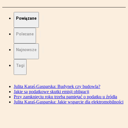
Powiązane
Polecane
Najnowsze
Tagi
Julita Karaś-Gasparska: Budynek czy budowla?
Jakie są podatkowe skutki emisji obligacji
Przy zamknięciu roku trzeba pamiętać o podatku u źródła
Julita Karaś-Gasparska: Jakie wsparcie dla elektromobilności