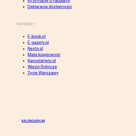
Informacje o nadawcy
Deklaracja dostępności
PARTNERZY
E-kiosk.pl
E-gazety.pl
Nexto.pl
Mała księgowość
Kancelarierp.pl
Wieści Rolnicze
Życie Warszawy
KALENDARIUM