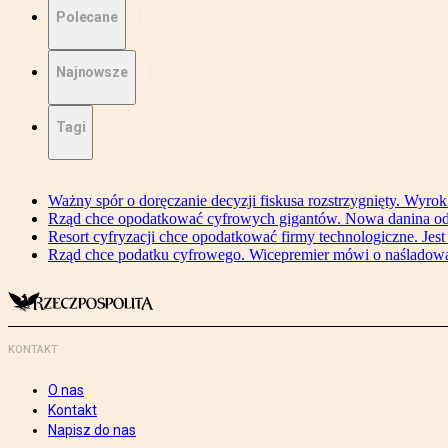
Polecane
Najnowsze
Tagi
Ważny spór o doręczanie decyzji fiskusa rozstrzygnięty. Wyr
Rząd chce opodatkować cyfrowych gigantów. Nowa danina od
Resort cyfryzacji chce opodatkować firmy technologiczne. Jest
Rząd chce podatku cyfrowego. Wicepremier mówi o naśladow
KONTAKT
O nas
Kontakt
Napisz do nas