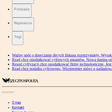
Polecane
Najnowsze
Tagi
Ważny spór o doręczanie decyzji fiskusa rozstrzygnięty. Wyr
Rząd chce opodatkować cyfrowych gigantów. Nowa danina od
Resort cyfryzacji chce opodatkować firmy technologiczne. Jest
Rząd chce podatku cyfrowego. Wicepremier mówi o naśladow
KONTAKT
O nas
Kontakt