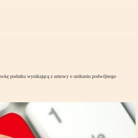
ź stawkę podatku wynikającą z umowy o unikaniu podwójnego