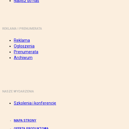
Napisz do nas
REKLAMA I PRENUMERATA
Reklama
Ogłoszenia
Prenumerata
Archiwum
NASZE WYDARZENIA
Szkolenia i konferencje
MAPA STRONY
OFERTA PRODUKTOWA