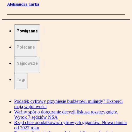
Aleksandra Tarka
Powiązane
Polecane
Najnowsze
Tagi
Podatek cyfrowy przyniesie budżetowi miliardy? Eksperci
mają wątpliwości
Ważny spór o doręczanie decyzji fiskusa rozstrzygnięty.
Wyrok 7 sędziów NSA
Rząd chce opodatkować cyfrowych gigantów. Nowa danina
od 2027 roku