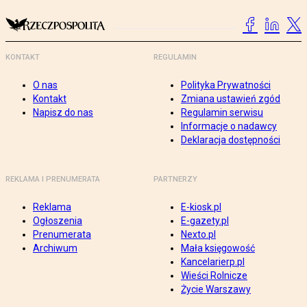
KONTAKT
REGULAMIN
O nas
Polityka Prywatności
Kontakt
Zmiana ustawień zgód
Napisz do nas
Regulamin serwisu
Informacje o nadawcy
Deklaracja dostępności
REKLAMA I PRENUMERATA
PARTNERZY
Reklama
E-kiosk.pl
Ogłoszenia
E-gazety.pl
Prenumerata
Nexto.pl
Archiwum
Mała księgowość
Kancelarierp.pl
Wieści Rolnicze
Życie Warszawy