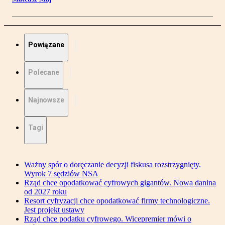
Powiązane
Polecane
Najnowsze
Tagi
Ważny spór o doręczanie decyzji fiskusa rozstrzygnięty.
Wyrok 7 sędziów NSA
Rząd chce opodatkować cyfrowych gigantów. Nowa danina
od 2027 roku
Resort cyfryzacji chce opodatkować firmy technologiczne.
Jest projekt ustawy
Rząd chce podatku cyfrowego. Wicepremier mówi o