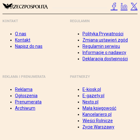
KONTAKT
REGULAMIN
O nas
Polityka Prywatności
Kontakt
Zmiana ustawień zgód
Napisz do nas
Regulamin serwisu
Informacje o nadawcy
Deklaracja dostępności
REKLAMA I PRENUMERATA
PARTNERZY
Reklama
E-kiosk.pl
Ogłoszenia
E-gazety.pl
Prenumerata
Nexto.pl
Archiwum
Mała księgowość
Kancelarierp.pl
Wieści Rolnicze
Życie Warszawy