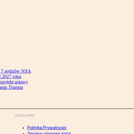
ok 7 sędziów NSA
 2027 roku
 projekt ustawy
aniu Trumpa
REGULAMIN
Polityka Prywatności
Zmiana ustawień zgód