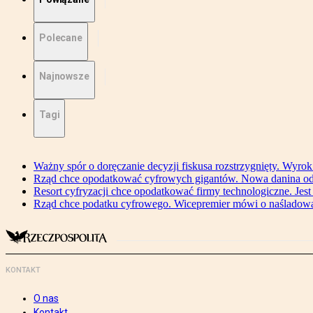
Polecane
Najnowsze
Tagi
Ważny spór o doręczanie decyzji fiskusa rozstrzygnięty. Wyr
Rząd chce opodatkować cyfrowych gigantów. Nowa danina od
Resort cyfryzacji chce opodatkować firmy technologiczne. Jest
Rząd chce podatku cyfrowego. Wicepremier mówi o naśladow
KONTAKT
O nas
Kontakt