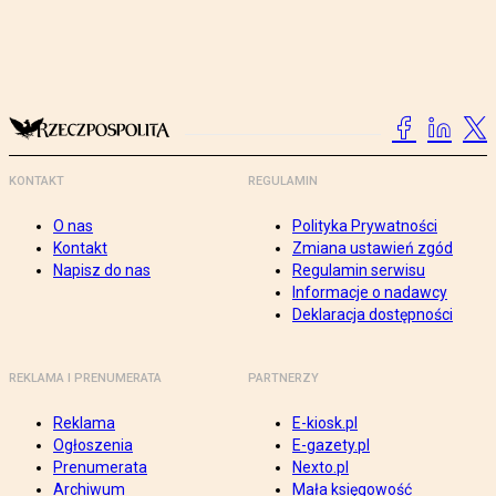
KONTAKT
REGULAMIN
O nas
Polityka Prywatności
Kontakt
Zmiana ustawień zgód
Napisz do nas
Regulamin serwisu
Informacje o nadawcy
Deklaracja dostępności
REKLAMA I PRENUMERATA
PARTNERZY
Reklama
E-kiosk.pl
Ogłoszenia
E-gazety.pl
Prenumerata
Nexto.pl
Archiwum
Mała księgowość