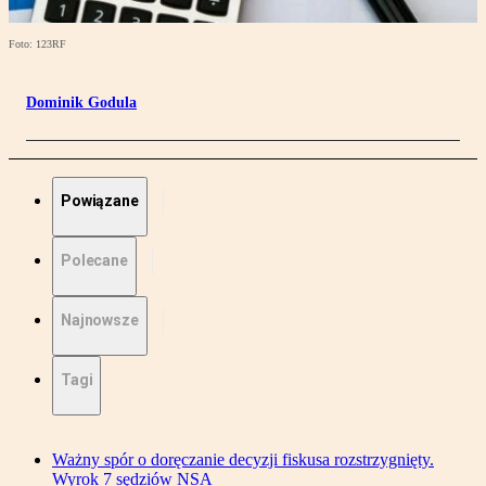
Foto: 123RF
Dominik Godula
Powiązane
Polecane
Najnowsze
Tagi
Ważny spór o doręczanie decyzji fiskusa rozstrzygnięty.
Wyrok 7 sędziów NSA