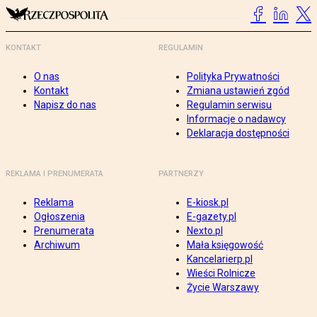
KONTAKT
REGULAMIN
O nas
Polityka Prywatności
Kontakt
Zmiana ustawień zgód
Napisz do nas
Regulamin serwisu
Informacje o nadawcy
Deklaracja dostępności
REKLAMA I PRENUMERATA
PARTNERZY
Reklama
E-kiosk.pl
Ogłoszenia
E-gazety.pl
Prenumerata
Nexto.pl
Archiwum
Mała księgowość
Kancelarierp.pl
Wieści Rolnicze
Życie Warszawy