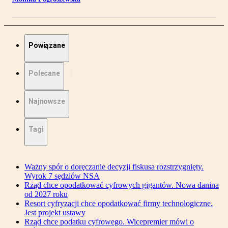
Powiązane
Polecane
Najnowsze
Tagi
Ważny spór o doręczanie decyzji fiskusa rozstrzygnięty.
Wyrok 7 sędziów NSA
Rząd chce opodatkować cyfrowych gigantów. Nowa danina
od 2027 roku
Resort cyfryzacji chce opodatkować firmy technologiczne.
Jest projekt ustawy
Rząd chce podatku cyfrowego. Wicepremier mówi o