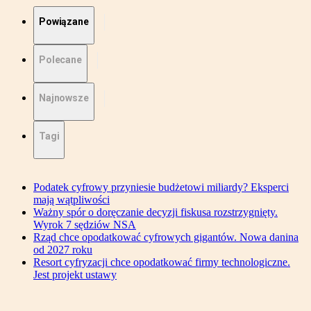
Powiązane
Polecane
Najnowsze
Tagi
Podatek cyfrowy przyniesie budżetowi miliardy? Eksperci
mają wątpliwości
Ważny spór o doręczanie decyzji fiskusa rozstrzygnięty.
Wyrok 7 sędziów NSA
Rząd chce opodatkować cyfrowych gigantów. Nowa danina
od 2027 roku
Resort cyfryzacji chce opodatkować firmy technologiczne.
Jest projekt ustawy