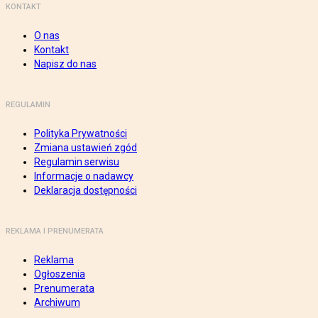
KONTAKT
O nas
Kontakt
Napisz do nas
REGULAMIN
Polityka Prywatności
Zmiana ustawień zgód
Regulamin serwisu
Informacje o nadawcy
Deklaracja dostępności
REKLAMA I PRENUMERATA
Reklama
Ogłoszenia
Prenumerata
Archiwum