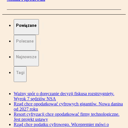
Powiązane
Polecane
Najnowsze
Tagi
Ważny spór o doręczanie decyzji fiskusa rozstrzygnięty.
Wyrok 7 sędziów NSA
Rząd chce opodatkować cyfrowych gigantów. Nowa danina
od 2027 roku
Resort cyfryzacji chce opodatkować firmy technologiczne.
Jest projekt ustawy
Rząd chce podatku cyfrowego. Wicepremier mówi o