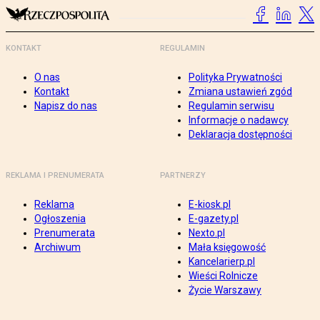
KONTAKT
REGULAMIN
O nas
Polityka Prywatności
Kontakt
Zmiana ustawień zgód
Napisz do nas
Regulamin serwisu
Informacje o nadawcy
Deklaracja dostępności
REKLAMA I PRENUMERATA
PARTNERZY
Reklama
E-kiosk.pl
Ogłoszenia
E-gazety.pl
Prenumerata
Nexto.pl
Archiwum
Mała księgowość
Kancelarierp.pl
Wieści Rolnicze
Życie Warszawy