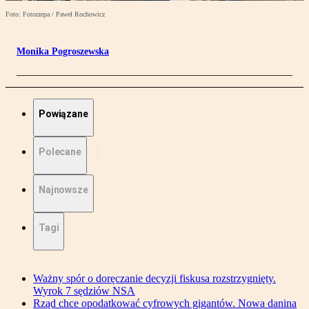
Foto: Fotorzepa / Paweł Rochowicz
Monika Pogroszewska
Powiązane
Polecane
Najnowsze
Tagi
Ważny spór o doręczanie decyzji fiskusa rozstrzygnięty.
Wyrok 7 sędziów NSA
Rząd chce opodatkować cyfrowych gigantów. Nowa danina