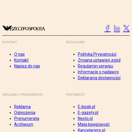
KONTAKT
REGULAMIN
O nas
Polityka Prywatności
Kontakt
Zmiana ustawień zgód
Napisz do nas
Regulamin serwisu
Informacje o nadawcy
Deklaracja dostępności
REKLAMA I PRENUMERATA
PARTNERZY
Reklama
E-kiosk.pl
Ogłoszenia
E-gazety.pl
Prenumerata
Nexto.pl
Archiwum
Mała księgowość
Kancelarierp.pl