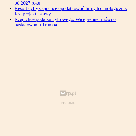
od 2027 roku
Resort cyfryzacji chce opodatkować firmy technologiczne.
Jest projekt ustawy
Rząd chce podatku cyfrowego. Wicepremier mówi o
naśladowaniu Trumpa