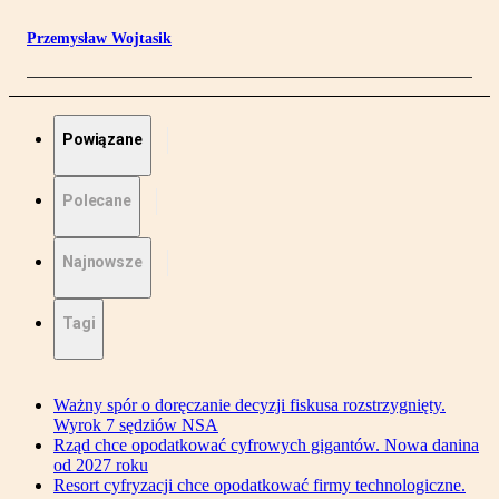
Przemysław Wojtasik
Powiązane
Polecane
Najnowsze
Tagi
Ważny spór o doręczanie decyzji fiskusa rozstrzygnięty.
Wyrok 7 sędziów NSA
Rząd chce opodatkować cyfrowych gigantów. Nowa danina
od 2027 roku
Resort cyfryzacji chce opodatkować firmy technologiczne.