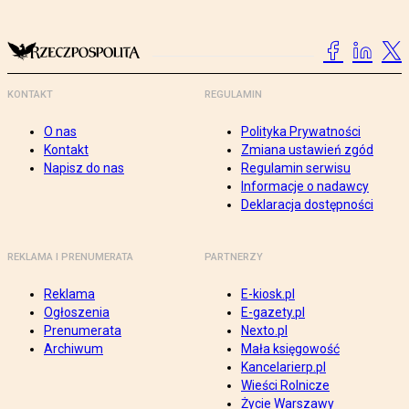
KONTAKT
REGULAMIN
O nas
Polityka Prywatności
Kontakt
Zmiana ustawień zgód
Napisz do nas
Regulamin serwisu
Informacje o nadawcy
Deklaracja dostępności
REKLAMA I PRENUMERATA
PARTNERZY
Reklama
E-kiosk.pl
Ogłoszenia
E-gazety.pl
Prenumerata
Nexto.pl
Archiwum
Mała księgowość
Kancelarierp.pl
Wieści Rolnicze
Życie Warszawy