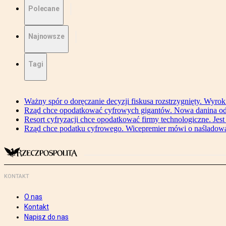
Polecane
Najnowsze
Tagi
Ważny spór o doręczanie decyzji fiskusa rozstrzygnięty. Wyr
Rząd chce opodatkować cyfrowych gigantów. Nowa danina od
Resort cyfryzacji chce opodatkować firmy technologiczne. Jest
Rząd chce podatku cyfrowego. Wicepremier mówi o naśladow
KONTAKT
O nas
Kontakt
Napisz do nas