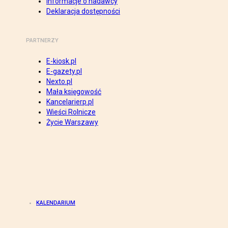
Informacje o nadawcy
Deklaracja dostępności
PARTNERZY
E-kiosk.pl
E-gazety.pl
Nexto.pl
Mała księgowość
Kancelarierp.pl
Wieści Rolnicze
Życie Warszawy
KALENDARIUM