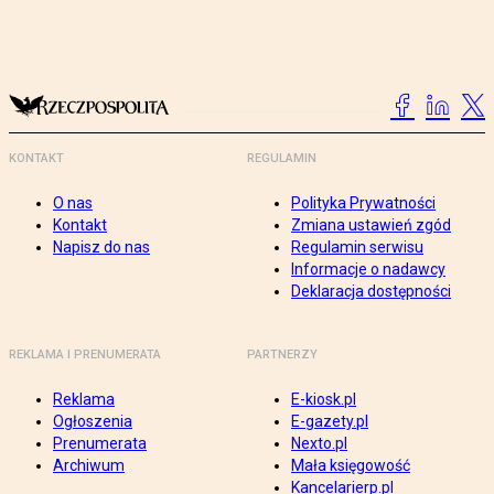
KONTAKT
REGULAMIN
O nas
Polityka Prywatności
Kontakt
Zmiana ustawień zgód
Napisz do nas
Regulamin serwisu
Informacje o nadawcy
Deklaracja dostępności
REKLAMA I PRENUMERATA
PARTNERZY
Reklama
E-kiosk.pl
Ogłoszenia
E-gazety.pl
Prenumerata
Nexto.pl
Archiwum
Mała księgowość
Kancelarierp.pl