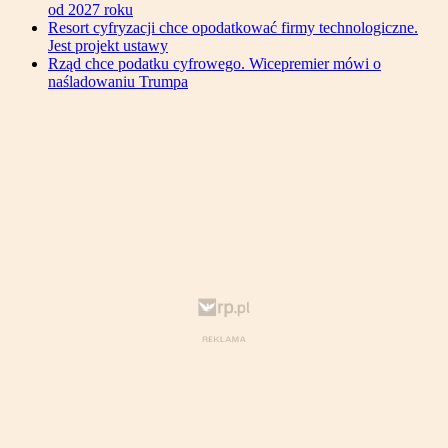
od 2027 roku
Resort cyfryzacji chce opodatkować firmy technologiczne.
Jest projekt ustawy
Rząd chce podatku cyfrowego. Wicepremier mówi o
naśladowaniu Trumpa