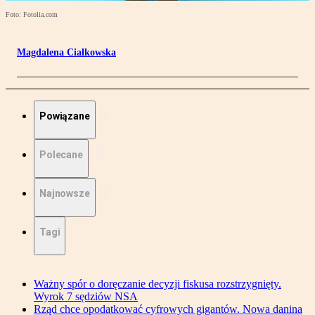
Foto: Fotolia.com
Magdalena Ciałkowska
Powiązane
Polecane
Najnowsze
Tagi
Ważny spór o doręczanie decyzji fiskusa rozstrzygnięty.
Wyrok 7 sędziów NSA
Rząd chce opodatkować cyfrowych gigantów. Nowa danina