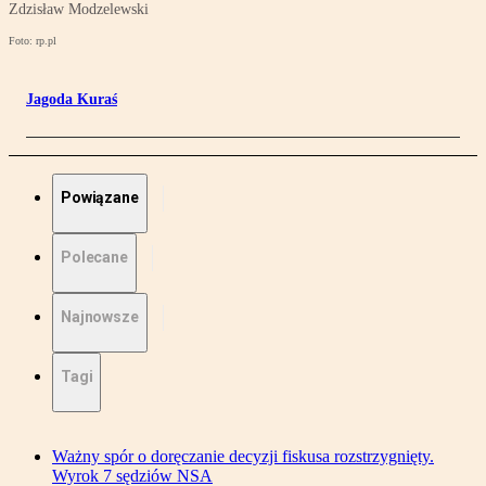
Zdzisław Modzelewski
Foto: rp.pl
Jagoda Kuraś
Powiązane
Polecane
Najnowsze
Tagi
Ważny spór o doręczanie decyzji fiskusa rozstrzygnięty.
Wyrok 7 sędziów NSA