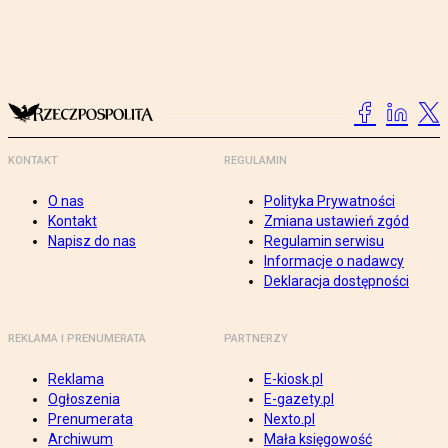
KONTAKT
REGULAMIN
O nas
Polityka Prywatności
Kontakt
Zmiana ustawień zgód
Napisz do nas
Regulamin serwisu
Informacje o nadawcy
Deklaracja dostępności
REKLAMA I PRENUMERATA
PARTNERZY
Reklama
E-kiosk.pl
Ogłoszenia
E-gazety.pl
Prenumerata
Nexto.pl
Archiwum
Mała księgowość