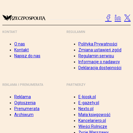
KONTAKT
REGULAMIN
O nas
Polityka Prywatności
Kontakt
Zmiana ustawień zgód
Napisz do nas
Regulamin serwisu
Informacje o nadawcy
Deklaracja dostępności
REKLAMA I PRENUMERATA
PARTNERZY
Reklama
E-kiosk.pl
Ogłoszenia
E-gazety.pl
Prenumerata
Nexto.pl
Archiwum
Mała księgowość
Kancelarierp.pl
Wieści Rolnicze
Życie Warszawy