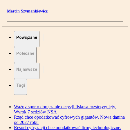
Marcin Szymankiewicz
Powiązane
Polecane
Najnowsze
Tagi
Ważny spór o doręczanie decyzji fiskusa rozstrzygnięty.
Wyrok 7 sędziów NSA
Rząd chce opodatkować cyfrowych gigantów. Nowa danina
od 2027 roku
Resort cyfryzacji chce opodatkować firmy technologiczne.