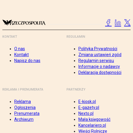
KONTAKT
REGULAMIN
O nas
Polityka Prywatności
Kontakt
Zmiana ustawień zgód
Napisz do nas
Regulamin serwisu
Informacje o nadawcy
Deklaracja dostępności
REKLAMA I PRENUMERATA
PARTNERZY
Reklama
E-kiosk.pl
Ogłoszenia
E-gazety.pl
Prenumerata
Nexto.pl
Archiwum
Mała księgowość
Kancelarierp.pl
Wieści Rolnicze