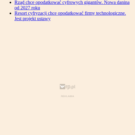
Rząd chce opodatkować cyfrowych gigantów. Nowa danina
od 2027 roku
Resort cyfryzacji chce opodatkować firmy technologiczne.
Jest projekt ustawy