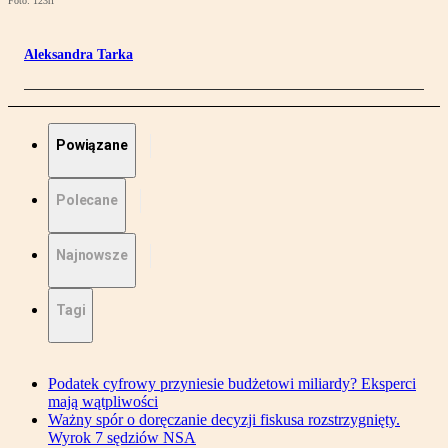
Foto: 123rf
Aleksandra Tarka
Powiązane
Polecane
Najnowsze
Tagi
Podatek cyfrowy przyniesie budżetowi miliardy? Eksperci
mają wątpliwości
Ważny spór o doręczanie decyzji fiskusa rozstrzygnięty.
Wyrok 7 sędziów NSA