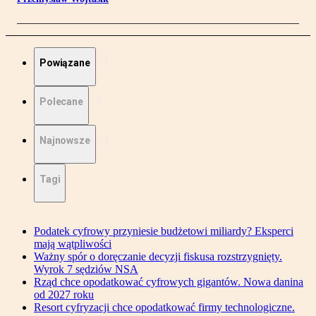
Powiązane
Polecane
Najnowsze
Tagi
Podatek cyfrowy przyniesie budżetowi miliardy? Eksperci
mają wątpliwości
Ważny spór o doręczanie decyzji fiskusa rozstrzygnięty.
Wyrok 7 sędziów NSA
Rząd chce opodatkować cyfrowych gigantów. Nowa danina
od 2027 roku
Resort cyfryzacji chce opodatkować firmy technologiczne.