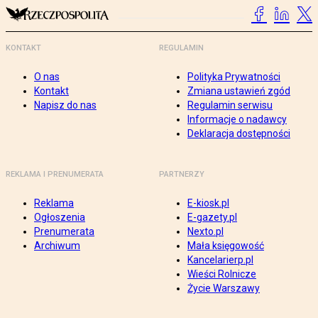
KONTAKT
REGULAMIN
O nas
Polityka Prywatności
Kontakt
Zmiana ustawień zgód
Napisz do nas
Regulamin serwisu
Informacje o nadawcy
Deklaracja dostępności
REKLAMA I PRENUMERATA
PARTNERZY
Reklama
E-kiosk.pl
Ogłoszenia
E-gazety.pl
Prenumerata
Nexto.pl
Archiwum
Mała księgowość
Kancelarierp.pl
Wieści Rolnicze
Życie Warszawy