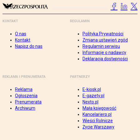
KONTAKT
REGULAMIN
O nas
Polityka Prywatności
Kontakt
Zmiana ustawień zgód
Napisz do nas
Regulamin serwisu
Informacje o nadawcy
Deklaracja dostępności
REKLAMA I PRENUMERATA
PARTNERZY
Reklama
E-kiosk.pl
Ogłoszenia
E-gazety.pl
Prenumerata
Nexto.pl
Archiwum
Mała księgowość
Kancelarierp.pl
Wieści Rolnicze
Życie Warszawy