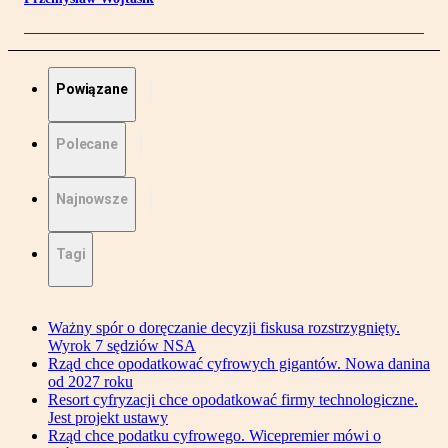
Powiązane
Polecane
Najnowsze
Tagi
Ważny spór o doręczanie decyzji fiskusa rozstrzygnięty.
Wyrok 7 sędziów NSA
Rząd chce opodatkować cyfrowych gigantów. Nowa danina
od 2027 roku
Resort cyfryzacji chce opodatkować firmy technologiczne.
Jest projekt ustawy
Rząd chce podatku cyfrowego. Wicepremier mówi o