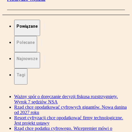
Powiązane
Polecane
Najnowsze
Tagi
Ważny spór o doręczanie decyzji fiskusa rozstrzygnięty.
Wyrok 7 sędziów NSA
Rząd chce opodatkować cyfrowych gigantów. Nowa danina
od 2027 roku
Resort cyfryzacji chce opodatkować firmy technologiczne.
Jest projekt ustawy
Rząd chce podatku cyfrowego. Wicepremier mówi o