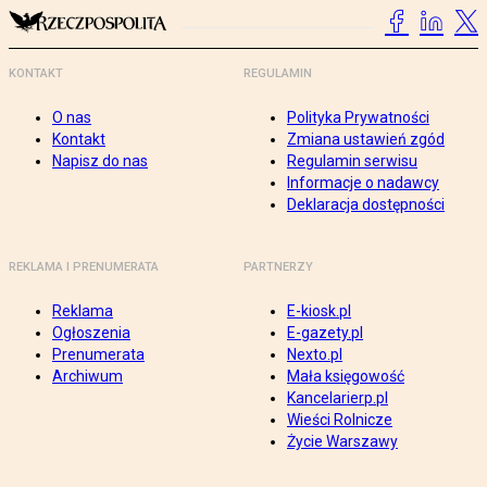
KONTAKT
REGULAMIN
O nas
Polityka Prywatności
Kontakt
Zmiana ustawień zgód
Napisz do nas
Regulamin serwisu
Informacje o nadawcy
Deklaracja dostępności
REKLAMA I PRENUMERATA
PARTNERZY
Reklama
E-kiosk.pl
Ogłoszenia
E-gazety.pl
Prenumerata
Nexto.pl
Archiwum
Mała księgowość
Kancelarierp.pl
Wieści Rolnicze
Życie Warszawy