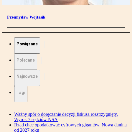
Przemysław Wojtasik
Powiązane
Polecane
Najnowsze
Tagi
Ważny spór o doręczanie decyzji fiskusa rozstrzygnięty.
Wyrok 7 sędziów NSA
Rząd chce opodatkować cyfrowych gigantów. Nowa danina
od 2027 roku