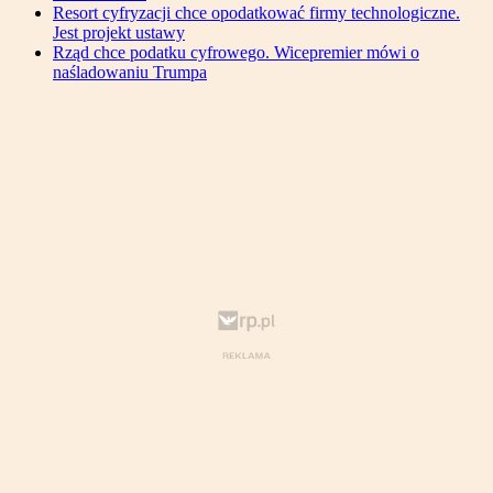
Resort cyfryzacji chce opodatkować firmy technologiczne.
Jest projekt ustawy
Rząd chce podatku cyfrowego. Wicepremier mówi o
naśladowaniu Trumpa