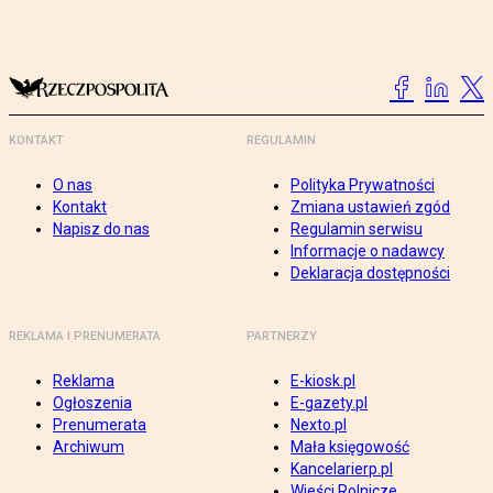
KONTAKT
REGULAMIN
O nas
Polityka Prywatności
Kontakt
Zmiana ustawień zgód
Napisz do nas
Regulamin serwisu
Informacje o nadawcy
Deklaracja dostępności
REKLAMA I PRENUMERATA
PARTNERZY
Reklama
E-kiosk.pl
Ogłoszenia
E-gazety.pl
Prenumerata
Nexto.pl
Archiwum
Mała księgowość
Kancelarierp.pl
Wieści Rolnicze