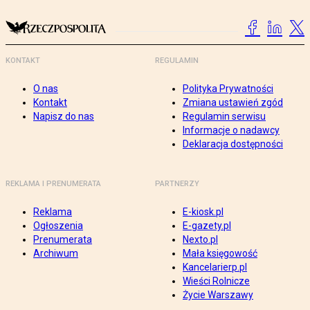
KONTAKT
REGULAMIN
O nas
Polityka Prywatności
Kontakt
Zmiana ustawień zgód
Napisz do nas
Regulamin serwisu
Informacje o nadawcy
Deklaracja dostępności
REKLAMA I PRENUMERATA
PARTNERZY
Reklama
E-kiosk.pl
Ogłoszenia
E-gazety.pl
Prenumerata
Nexto.pl
Archiwum
Mała księgowość
Kancelarierp.pl
Wieści Rolnicze
Życie Warszawy