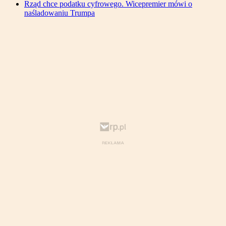
Rząd chce podatku cyfrowego. Wicepremier mówi o
naśladowaniu Trumpa