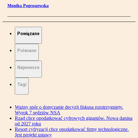
Monika Pogroszewska
Powiązane
Polecane
Najnowsze
Tagi
Ważny spór o doręczanie decyzji fiskusa rozstrzygnięty.
Wyrok 7 sędziów NSA
Rząd chce opodatkować cyfrowych gigantów. Nowa danina
od 2027 roku
Resort cyfryzacji chce opodatkować firmy technologiczne.
Jest projekt ustawy