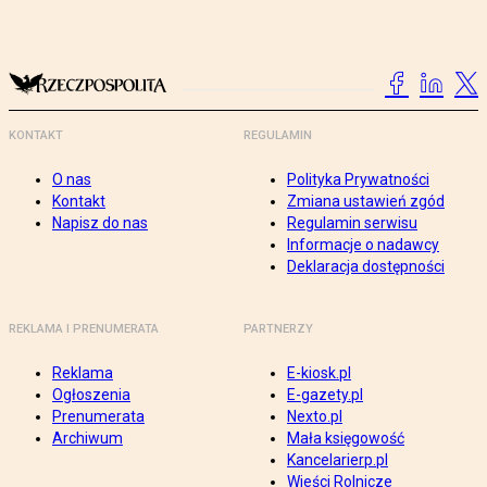
KONTAKT
REGULAMIN
O nas
Polityka Prywatności
Kontakt
Zmiana ustawień zgód
Napisz do nas
Regulamin serwisu
Informacje o nadawcy
Deklaracja dostępności
REKLAMA I PRENUMERATA
PARTNERZY
Reklama
E-kiosk.pl
Ogłoszenia
E-gazety.pl
Prenumerata
Nexto.pl
Archiwum
Mała księgowość
Kancelarierp.pl
Wieści Rolnicze