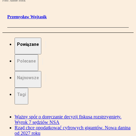
Foto: Adobe Stock
Przemysław Wojtasik
Powiązane
Polecane
Najnowsze
Tagi
Ważny spór o doręczanie decyzji fiskusa rozstrzygnięty.
Wyrok 7 sędziów NSA
Rząd chce opodatkować cyfrowych gigantów. Nowa danina
od 2027 roku