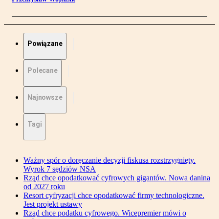
Powiązane
Polecane
Najnowsze
Tagi
Ważny spór o doręczanie decyzji fiskusa rozstrzygnięty.
Wyrok 7 sędziów NSA
Rząd chce opodatkować cyfrowych gigantów. Nowa danina
od 2027 roku
Resort cyfryzacji chce opodatkować firmy technologiczne.
Jest projekt ustawy
Rząd chce podatku cyfrowego. Wicepremier mówi o