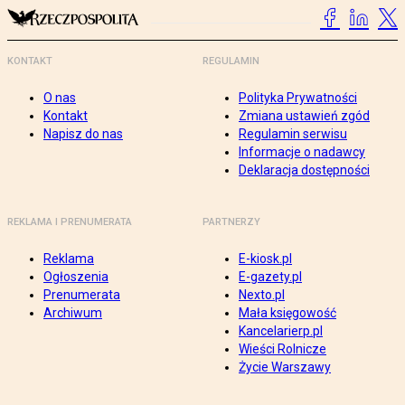
KONTAKT
REGULAMIN
O nas
Polityka Prywatności
Kontakt
Zmiana ustawień zgód
Napisz do nas
Regulamin serwisu
Informacje o nadawcy
Deklaracja dostępności
REKLAMA I PRENUMERATA
PARTNERZY
Reklama
E-kiosk.pl
Ogłoszenia
E-gazety.pl
Prenumerata
Nexto.pl
Archiwum
Mała księgowość
Kancelarierp.pl
Wieści Rolnicze
Życie Warszawy