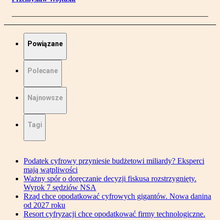
Powiązane
Polecane
Najnowsze
Tagi
Podatek cyfrowy przyniesie budżetowi miliardy? Eksperci
mają wątpliwości
Ważny spór o doręczanie decyzji fiskusa rozstrzygnięty.
Wyrok 7 sędziów NSA
Rząd chce opodatkować cyfrowych gigantów. Nowa danina
od 2027 roku
Resort cyfryzacji chce opodatkować firmy technologiczne.