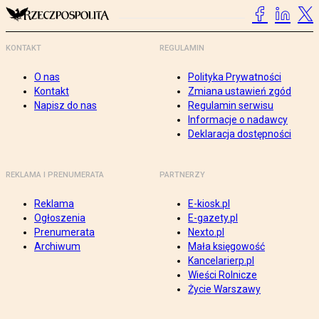
KONTAKT
REGULAMIN
O nas
Polityka Prywatności
Kontakt
Zmiana ustawień zgód
Napisz do nas
Regulamin serwisu
Informacje o nadawcy
Deklaracja dostępności
REKLAMA I PRENUMERATA
PARTNERZY
Reklama
E-kiosk.pl
Ogłoszenia
E-gazety.pl
Prenumerata
Nexto.pl
Archiwum
Mała księgowość
Kancelarierp.pl
Wieści Rolnicze
Życie Warszawy