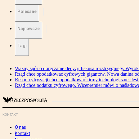
Polecane
Najnowsze
Tagi
Ważny spór o doręczanie decyzji fiskusa rozstrzygnięty. Wyr
Rząd chce opodatkować cyfrowych gigantów. Nowa danina od
Resort cyfryzacji chce opodatkować firmy technologiczne. Jest
Rząd chce podatku cyfrowego. Wicepremier mówi o naśladow
KONTAKT
O nas
Kontakt