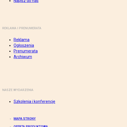
Napisz do nas
REKLAMA I PRENUMERATA
Reklama
Ogłoszenia
Prenumerata
Archiwum
NASZE WYDARZENIA
Szkolenia i konferencje
MAPA STRONY
OFERTA PRODUKTOWA