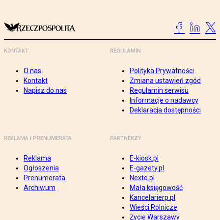
KONTAKT
REGULAMIN
O nas
Polityka Prywatności
Kontakt
Zmiana ustawień zgód
Napisz do nas
Regulamin serwisu
Informacje o nadawcy
Deklaracja dostępności
REKLAMA I PRENUMERATA
PARTNERZY
Reklama
E-kiosk.pl
Ogłoszenia
E-gazety.pl
Prenumerata
Nexto.pl
Archiwum
Mała księgowość
Kancelarierp.pl
Wieści Rolnicze
Życie Warszawy