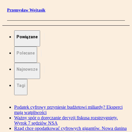
Przemysław Wojtasik
Powiązane
Polecane
Najnowsze
Tagi
Podatek cyfrowy przyniesie budżetowi miliardy? Eksperci
mają wątpliwości
Ważny spór o doręczanie decyzji fiskusa rozstrzygnięty.
Wyrok 7 sędziów NSA
Rząd chce opodatkować cyfrowych gigantów. Nowa danina