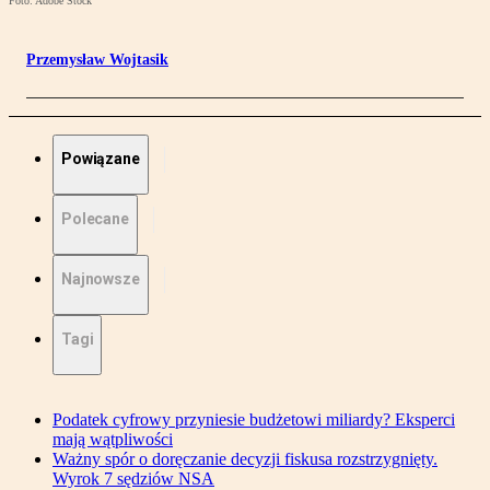
Foto: Adobe Stock
Przemysław Wojtasik
Powiązane
Polecane
Najnowsze
Tagi
Podatek cyfrowy przyniesie budżetowi miliardy? Eksperci
mają wątpliwości
Ważny spór o doręczanie decyzji fiskusa rozstrzygnięty.
Wyrok 7 sędziów NSA