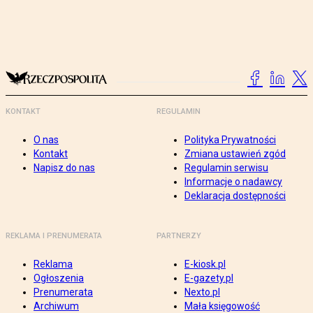
KONTAKT
REGULAMIN
O nas
Polityka Prywatności
Kontakt
Zmiana ustawień zgód
Napisz do nas
Regulamin serwisu
Informacje o nadawcy
Deklaracja dostępności
REKLAMA I PRENUMERATA
PARTNERZY
Reklama
E-kiosk.pl
Ogłoszenia
E-gazety.pl
Prenumerata
Nexto.pl
Archiwum
Mała księgowość