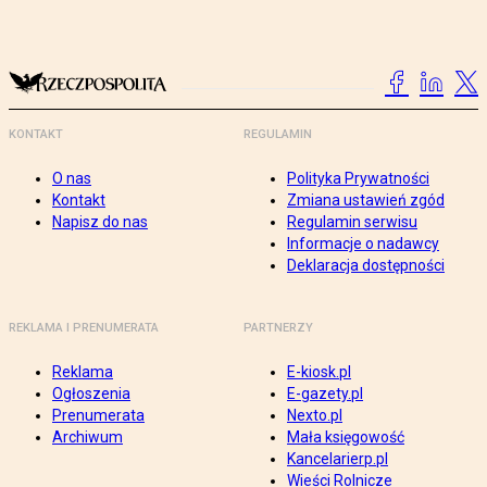
KONTAKT
REGULAMIN
O nas
Polityka Prywatności
Kontakt
Zmiana ustawień zgód
Napisz do nas
Regulamin serwisu
Informacje o nadawcy
Deklaracja dostępności
REKLAMA I PRENUMERATA
PARTNERZY
Reklama
E-kiosk.pl
Ogłoszenia
E-gazety.pl
Prenumerata
Nexto.pl
Archiwum
Mała księgowość
Kancelarierp.pl
Wieści Rolnicze