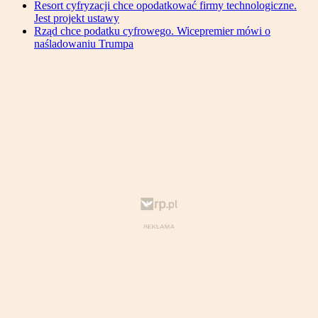
Resort cyfryzacji chce opodatkować firmy technologiczne.
Jest projekt ustawy
Rząd chce podatku cyfrowego. Wicepremier mówi o
naśladowaniu Trumpa