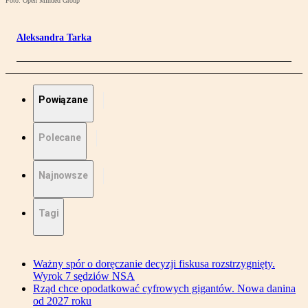
Foto: Open Minded Group
Aleksandra Tarka
Powiązane
Polecane
Najnowsze
Tagi
Ważny spór o doręczanie decyzji fiskusa rozstrzygnięty.
Wyrok 7 sędziów NSA
Rząd chce opodatkować cyfrowych gigantów. Nowa danina
od 2027 roku