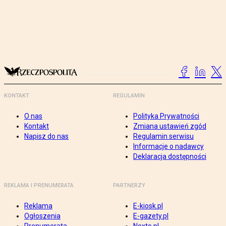
KONTAKT
REGULAMIN
O nas
Polityka Prywatności
Kontakt
Zmiana ustawień zgód
Napisz do nas
Regulamin serwisu
Informacje o nadawcy
Deklaracja dostępności
REKLAMA I PRENUMERATA
PARTNERZY
Reklama
E-kiosk.pl
Ogłoszenia
E-gazety.pl