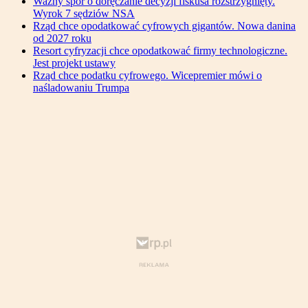
Ważny spór o doręczanie decyzji fiskusa rozstrzygnięty.
Wyrok 7 sędziów NSA
Rząd chce opodatkować cyfrowych gigantów. Nowa danina
od 2027 roku
Resort cyfryzacji chce opodatkować firmy technologiczne.
Jest projekt ustawy
Rząd chce podatku cyfrowego. Wicepremier mówi o
naśladowaniu Trumpa