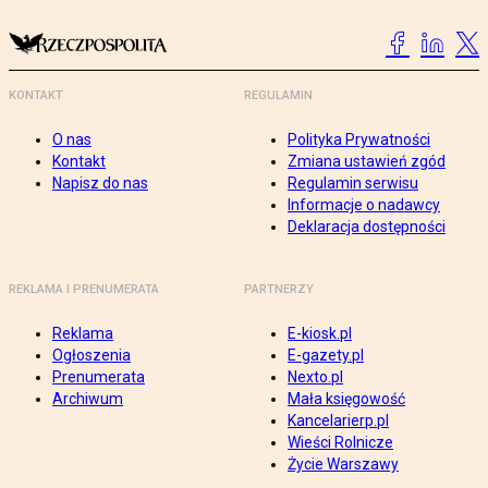
KONTAKT
REGULAMIN
O nas
Polityka Prywatności
Kontakt
Zmiana ustawień zgód
Napisz do nas
Regulamin serwisu
Informacje o nadawcy
Deklaracja dostępności
REKLAMA I PRENUMERATA
PARTNERZY
Reklama
E-kiosk.pl
Ogłoszenia
E-gazety.pl
Prenumerata
Nexto.pl
Archiwum
Mała księgowość
Kancelarierp.pl
Wieści Rolnicze
Życie Warszawy