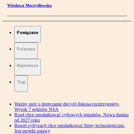
Wiesława Moczydłowska
Powiązane
Polecane
Najnowsze
Tagi
Ważny spór o doręczanie decyzji fiskusa rozstrzygnięty.
Wyrok 7 sędziów NSA
Rząd chce opodatkować cyfrowych gigantów. Nowa danina
od 2027 roku
Resort cyfryzacji chce opodatkować firmy technologiczne.
Jest projekt ustawy