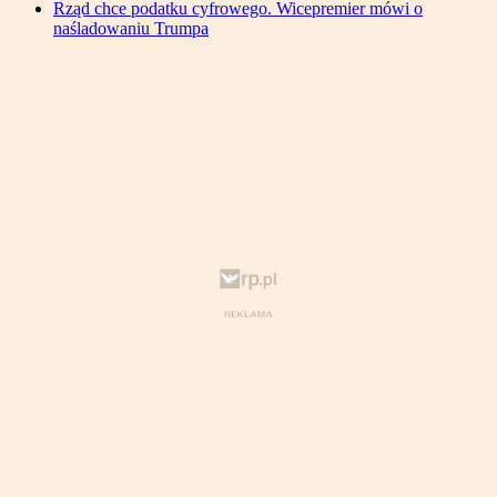
Rząd chce podatku cyfrowego. Wicepremier mówi o
naśladowaniu Trumpa