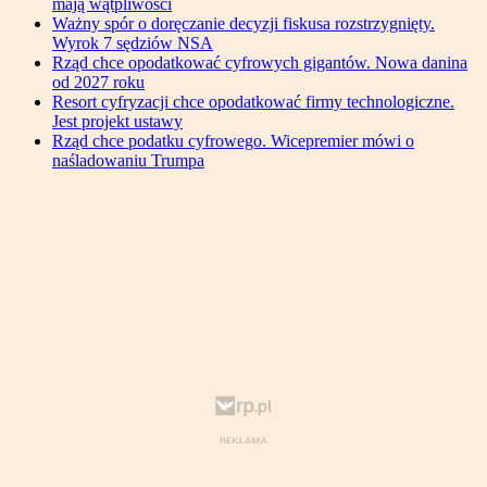
mają wątpliwości
Ważny spór o doręczanie decyzji fiskusa rozstrzygnięty.
Wyrok 7 sędziów NSA
Rząd chce opodatkować cyfrowych gigantów. Nowa danina
od 2027 roku
Resort cyfryzacji chce opodatkować firmy technologiczne.
Jest projekt ustawy
Rząd chce podatku cyfrowego. Wicepremier mówi o
naśladowaniu Trumpa