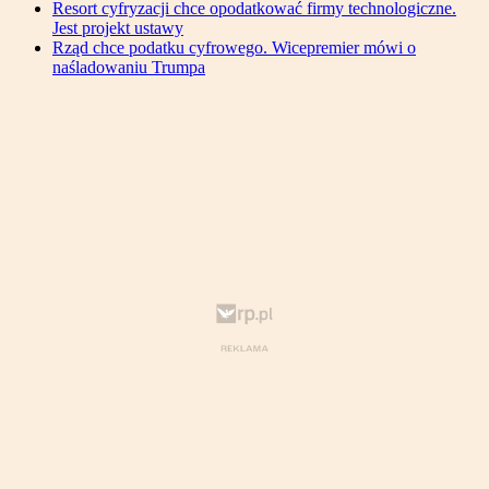
Resort cyfryzacji chce opodatkować firmy technologiczne.
Jest projekt ustawy
Rząd chce podatku cyfrowego. Wicepremier mówi o
naśladowaniu Trumpa