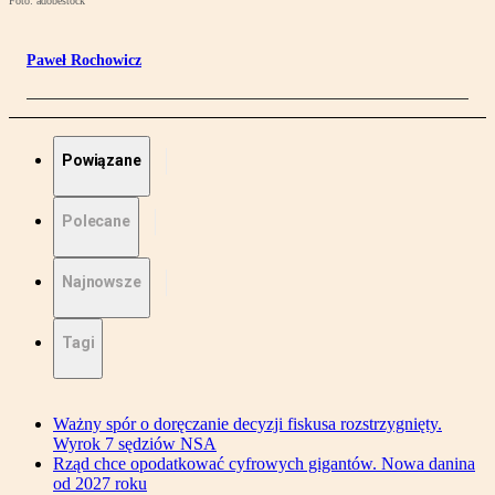
Foto: adobestock
Paweł Rochowicz
Powiązane
Polecane
Najnowsze
Tagi
Ważny spór o doręczanie decyzji fiskusa rozstrzygnięty.
Wyrok 7 sędziów NSA
Rząd chce opodatkować cyfrowych gigantów. Nowa danina
od 2027 roku