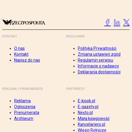
KONTAKT
REGULAMIN
O nas
Polityka Prywatności
Kontakt
Zmiana ustawień zgód
Napisz do nas
Regulamin serwisu
Informacje o nadawcy
Deklaracja dostępności
REKLAMA I PRENUMERATA
PARTNERZY
Reklama
E-kiosk.pl
Ogłoszenia
E-gazety.pl
Prenumerata
Nexto.pl
Archiwum
Mała księgowość
Kancelarierp.pl
Wieści Rolnicze