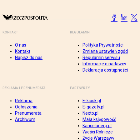
KONTAKT
REGULAMIN
O nas
Polityka Prywatności
Kontakt
Zmiana ustawień zgód
Napisz do nas
Regulamin serwisu
Informacje o nadawcy
Deklaracja dostępności
REKLAMA I PRENUMERATA
PARTNERZY
Reklama
E-kiosk.pl
Ogłoszenia
E-gazety.pl
Prenumerata
Nexto.pl
Archiwum
Mała księgowość
Kancelarierp.pl
Wieści Rolnicze
Życie Warszawy