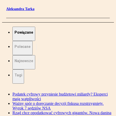
Aleksandra Tarka
Powiązane
Polecane
Najnowsze
Tagi
Podatek cyfrowy przyniesie budżetowi miliardy? Eksperci
mają wątpliwości
Ważny spór o doręczanie decyzji fiskusa rozstrzygnięty.
Wyrok 7 sędziów NSA
Rząd chce opodatkować cyfrowych gigantów. Nowa danina