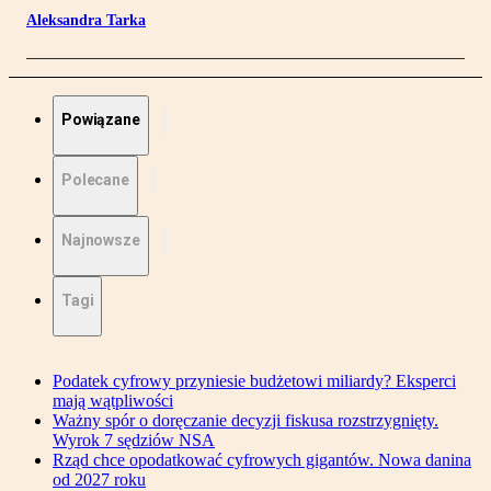
Aleksandra Tarka
Powiązane
Polecane
Najnowsze
Tagi
Podatek cyfrowy przyniesie budżetowi miliardy? Eksperci
mają wątpliwości
Ważny spór o doręczanie decyzji fiskusa rozstrzygnięty.
Wyrok 7 sędziów NSA
Rząd chce opodatkować cyfrowych gigantów. Nowa danina
od 2027 roku