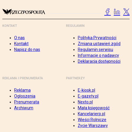
KONTAKT
REGULAMIN
O nas
Polityka Prywatności
Kontakt
Zmiana ustawień zgód
Napisz do nas
Regulamin serwisu
Informacje o nadawcy
Deklaracja dostępności
REKLAMA I PRENUMERATA
PARTNERZY
Reklama
E-kiosk.pl
Ogłoszenia
E-gazety.pl
Prenumerata
Nexto.pl
Archiwum
Mała księgowość
Kancelarierp.pl
Wieści Rolnicze
Życie Warszawy