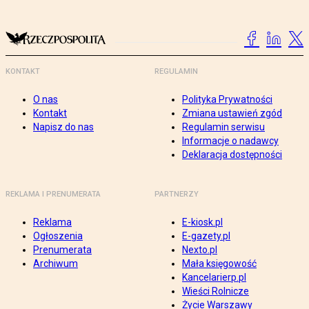
KONTAKT
REGULAMIN
O nas
Polityka Prywatności
Kontakt
Zmiana ustawień zgód
Napisz do nas
Regulamin serwisu
Informacje o nadawcy
Deklaracja dostępności
REKLAMA I PRENUMERATA
PARTNERZY
Reklama
E-kiosk.pl
Ogłoszenia
E-gazety.pl
Prenumerata
Nexto.pl
Archiwum
Mała księgowość
Kancelarierp.pl
Wieści Rolnicze
Życie Warszawy