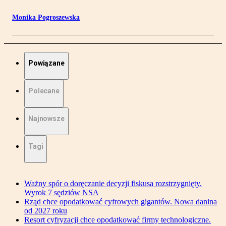
Monika Pogroszewska
Powiązane
Polecane
Najnowsze
Tagi
Ważny spór o doręczanie decyzji fiskusa rozstrzygnięty.
Wyrok 7 sędziów NSA
Rząd chce opodatkować cyfrowych gigantów. Nowa danina
od 2027 roku
Resort cyfryzacji chce opodatkować firmy technologiczne.