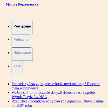
Monika Pogroszewska
Powiązane
Polecane
Najnowsze
Tagi
Podatek cyfrowy przyniesie budżetowi miliardy? Eksperci
mają wątpliwości
Ważny spór o doręczanie decyzji fiskusa rozstrzygnięty.
Wyrok 7 sędziów NSA
Rząd chce opodatkować cyfrowych gigantów. Nowa danina
od 2027 roku