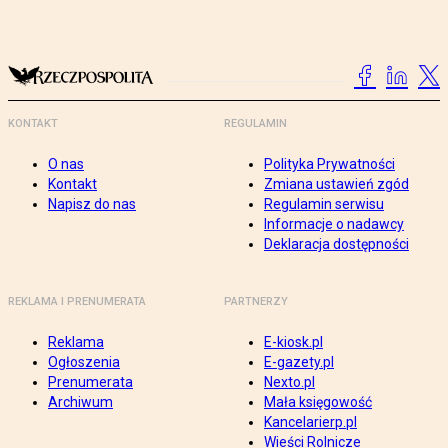
KONTAKT
REGULAMIN
O nas
Polityka Prywatności
Kontakt
Zmiana ustawień zgód
Napisz do nas
Regulamin serwisu
Informacje o nadawcy
Deklaracja dostępności
REKLAMA I PRENUMERATA
PARTNERZY
Reklama
E-kiosk.pl
Ogłoszenia
E-gazety.pl
Prenumerata
Nexto.pl
Archiwum
Mała księgowość
Kancelarierp.pl
Wieści Rolnicze