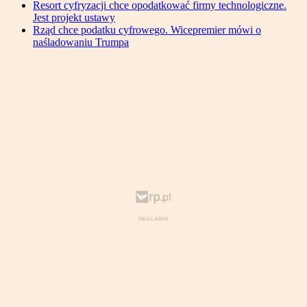
Resort cyfryzacji chce opodatkować firmy technologiczne.
Jest projekt ustawy
Rząd chce podatku cyfrowego. Wicepremier mówi o
naśladowaniu Trumpa