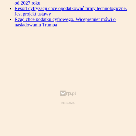
od 2027 roku
Resort cyfryzacji chce opodatkować firmy technologiczne.
Jest projekt ustawy
Rząd chce podatku cyfrowego. Wicepremier mówi o
naśladowaniu Trumpa