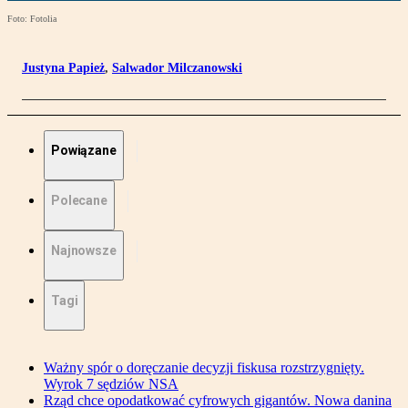
Foto: Fotolia
Justyna Papież
,
Salwador Milczanowski
Powiązane
Polecane
Najnowsze
Tagi
Ważny spór o doręczanie decyzji fiskusa rozstrzygnięty.
Wyrok 7 sędziów NSA
Rząd chce opodatkować cyfrowych gigantów. Nowa danina