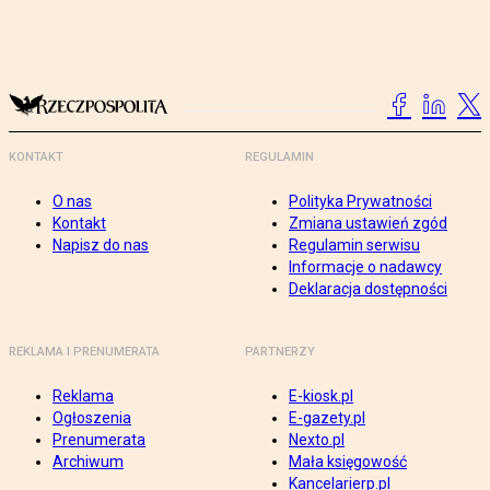
KONTAKT
REGULAMIN
O nas
Polityka Prywatności
Kontakt
Zmiana ustawień zgód
Napisz do nas
Regulamin serwisu
Informacje o nadawcy
Deklaracja dostępności
REKLAMA I PRENUMERATA
PARTNERZY
Reklama
E-kiosk.pl
Ogłoszenia
E-gazety.pl
Prenumerata
Nexto.pl
Archiwum
Mała księgowość
Kancelarierp.pl