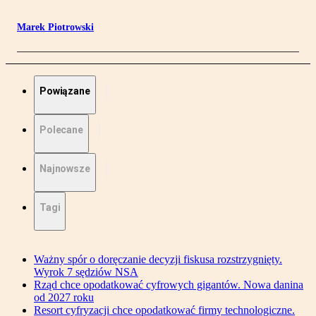
Marek Piotrowski
Powiązane
Polecane
Najnowsze
Tagi
Ważny spór o doręczanie decyzji fiskusa rozstrzygnięty.
Wyrok 7 sędziów NSA
Rząd chce opodatkować cyfrowych gigantów. Nowa danina
od 2027 roku
Resort cyfryzacji chce opodatkować firmy technologiczne.