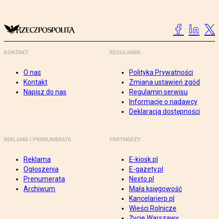
KONTAKT
REGULAMIN
O nas
Polityka Prywatności
Kontakt
Zmiana ustawień zgód
Napisz do nas
Regulamin serwisu
Informacje o nadawcy
Deklaracja dostępności
REKLAMA I PRENUMERATA
PARTNERZY
Reklama
E-kiosk.pl
Ogłoszenia
E-gazety.pl
Prenumerata
Nexto.pl
Archiwum
Mała księgowość
Kancelarierp.pl
Wieści Rolnicze
Życie Warszawy