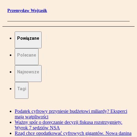
Przemysław Wojtasik
Powiązane
Polecane
Najnowsze
Tagi
Podatek cyfrowy przyniesie budżetowi miliardy? Eksperci
mają wątpliwości
Ważny spór o doręczanie decyzji fiskusa rozstrzygnięty.
Wyrok 7 sędziów NSA
Rząd chce opodatkować cyfrowych gigantów. Nowa danina