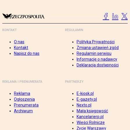
KONTAKT
REGULAMIN
O nas
Polityka Prywatności
Kontakt
Zmiana ustawień zgód
Napisz do nas
Regulamin serwisu
Informacje o nadawcy
Deklaracja dostępności
REKLAMA I PRENUMERATA
PARTNERZY
Reklama
E-kiosk.pl
Ogłoszenia
E-gazety.pl
Prenumerata
Nexto.pl
Archiwum
Mała księgowość
Kancelarierp.pl
Wieści Rolnicze
Życie Warszawy