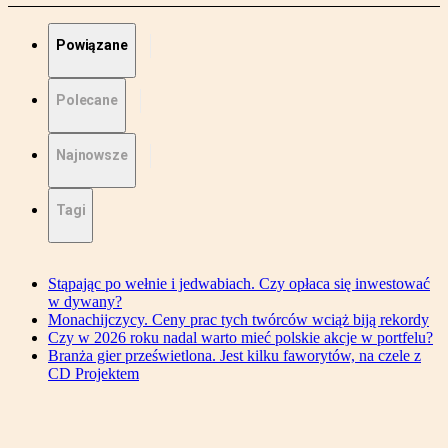
Powiązane
Polecane
Najnowsze
Tagi
Stąpając po wełnie i jedwabiach. Czy opłaca się inwestować
w dywany?
Monachijczycy. Ceny prac tych twórców wciąż biją rekordy
Czy w 2026 roku nadal warto mieć polskie akcje w portfelu?
Branża gier prześwietlona. Jest kilku faworytów, na czele z
CD Projektem