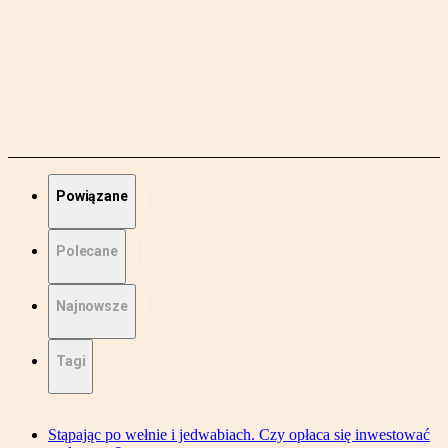
Powiązane
Polecane
Najnowsze
Tagi
Stąpając po wełnie i jedwabiach. Czy opłaca się inwestować