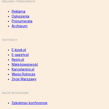
REKLAMA I PRENUMERATA
Reklama
Ogłoszenia
Prenumerata
Archiwum
PARTNERZY
E-kiosk.pl
E-gazety.pl
Nexto.pl
Mała księgowość
Kancelarierp.pl
Wieści Rolnicze
Życie Warszawy
NASZE WYDARZENIA
Szkolenia i konferencje